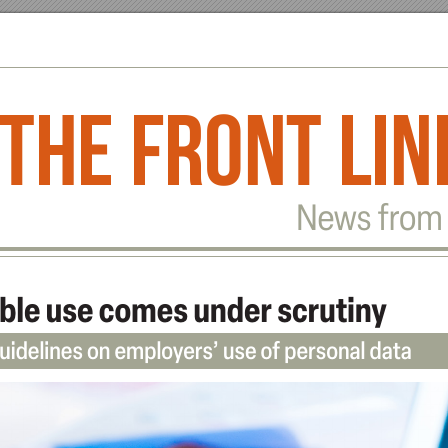
The front lin
Ne
w
s fr
om 
ab
le use com
es und
er scrutin
y
uidelines on employ
ers
’ use of personal data