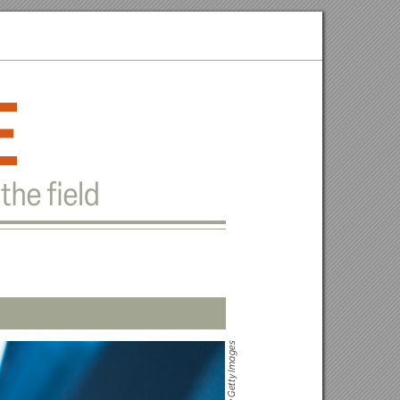
e
the ﬁeld
s
ge
a
y Im
t
et