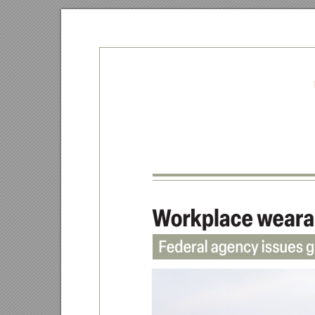
W
orkpla
ce w
ea
r
F
ederal agency i
ssues g