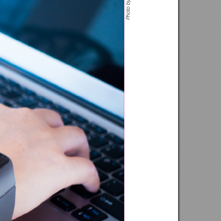
o by G
ot
Ph